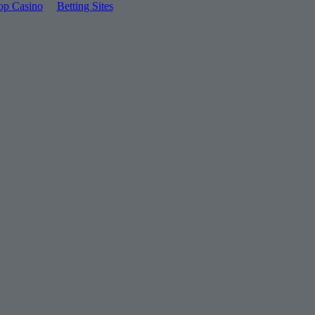
p Casino
Betting Sites