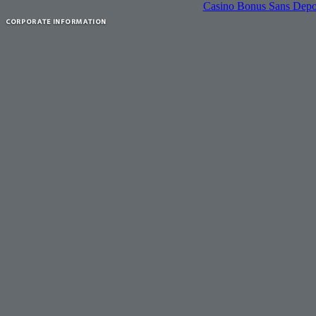
Casino Bonus Sans Depo