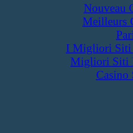
Nouveau C
Meilleurs 
Par
I Migliori Si
Migliori Siti
Casino