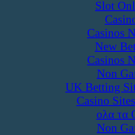
Slot Onl
Casin
Casinos 
New Bet
Casinos 
Non Ga
UK Betting Si
Casino Site
ολα τα 
Non Ga